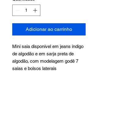
Adicionar ao carrinho
Mini saia disponível em jeans índigo
de algodão e em sarja preta de
algodão, com modelagem godê 7
saias e bolsos laterais
Prazos e informações
importantes
Produto disponível para encomenda
Política de devolução
(sob demanda). O envio será
realizado em até 15 dias úteis após a
O prazo para realizar sua devolução
confirmação de pagamento.
Medidas
é de 10 dias corridos após o
recebimento, independente do