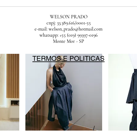
WELSON PRADO
cnpj: 33.389.616/0001-55
e-mail:
welson_prado@hotmail.com
whatsapp: +55 (019) 99397-0196
Monte Mor - SP
TERMOS E POLITICAS