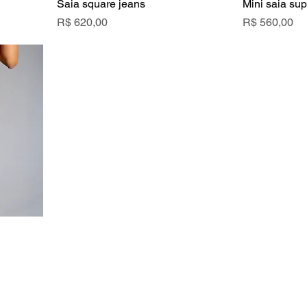
Saia square jeans
Mini saia su
Preço
Preço
R$ 620,00
R$ 560,00