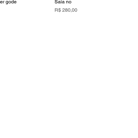
per gode
Saia no
Preço
R$ 280,00