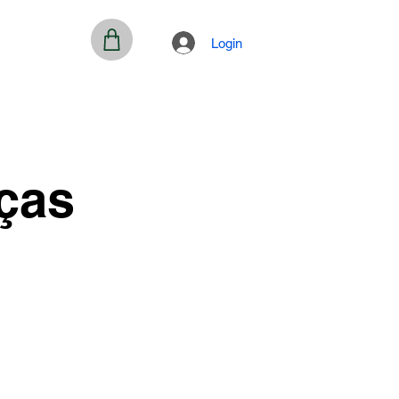
Login
ças