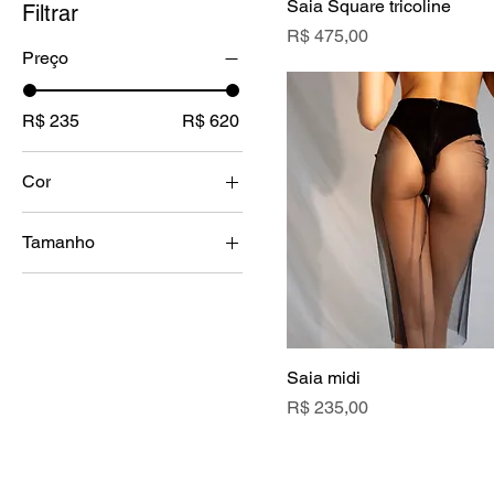
Saia Square tricoline
Filtrar
Preço
R$ 475,00
Preço
R$ 235
R$ 620
Cor
Tamanho
34
36
38
Saia midi
40
Preço
R$ 235,00
42
44
46